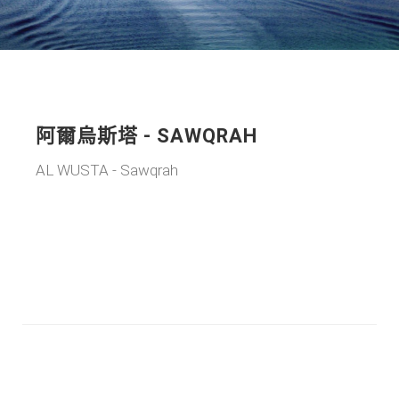
阿爾烏斯塔 - SAWQRAH
AL WUSTA - Sawqrah