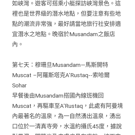
如峽灣。遊客可搭乘小艇探訪峽灣景色。這
裡也是世界級的潛水地點，但要注意有些地
點的潮流非常強，最好請當地旅行社安排適
宜潛水之地點。晚宿於Musandam之飯店
內。
第七天：穆珊旦Musandam—馬斯開特
Muscat –阿羅斯塔克A'Rustaq--索哈爾
Sohar
早餐後由Musandam搭國內線班機回
Muscat，再驅車至A'Rustaq，此處有阿曼境
內最著名的溫泉，為一自然湧出溫泉，湧出
口位於一清真寺旁，水溫約攝氏45度，據說