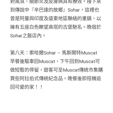
對風濕、關節炎及皮膚病具有療效。接下來
到傳說中『辛巴達的故鄉』Sohar，這裡也
曾是阿曼與印度及遠東地區聯絡的重鎮，以
擁有五座白色瞭望高塔的古堡馳名。晚宿於
Sohar之飯店內。
第八天：索哈爾Sohar – 馬斯開特Muscat
早餐後驅車回Muscat，下午回到Muscat可
做短暫的停留，遊客可至Muscat傳統市集購
買些阿拉伯式傳統紀念品。晚餐後即搭機返
回可愛的家！！