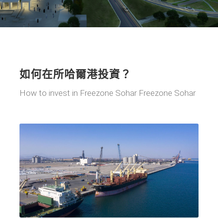
如何在所哈爾港投資？
How to invest in Freezone Sohar Freezone Sohar