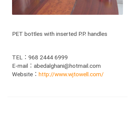
PET bottles with inserted P.P. handles
TEL：968 2444 6999
E-mail：abedalghani@hotmail.com
Website：
http://www.wjtowell.com/