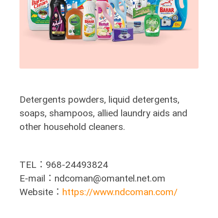
Detergents powders, liquid detergents,
soaps, shampoos, allied laundry aids and
other household cleaners.
TEL：968-24493824
E-mail：ndcoman@omantel.net.om
Website：
https://www.ndcoman.com/