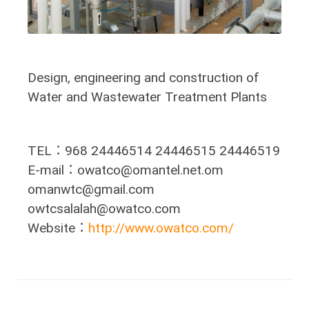
Design, engineering and construction of
Water and Wastewater Treatment Plants
TEL：968 24446514 24446515 24446519
E-mail：owatco@omantel.net.om
omanwtc@gmail.com
owtcsalalah@owatco.com
Website：
http://www.owatco.com/