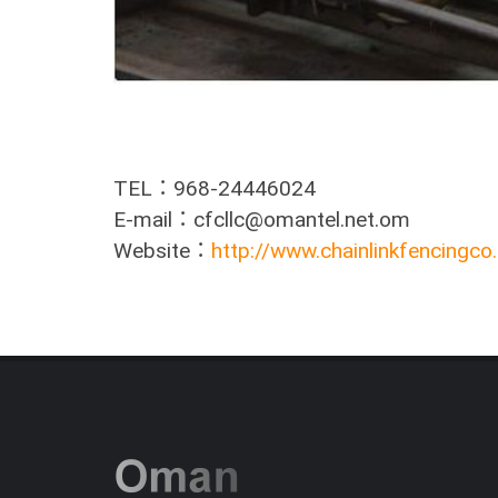
TEL：968-24446024
E-mail：cfcllc@omantel.net.om
Website：
http://www.chainlinkfencingc