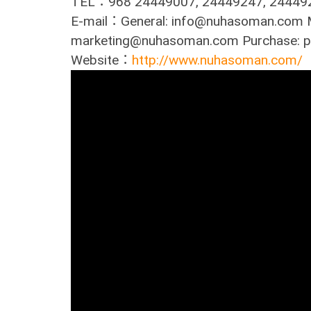
TEL：968 24449007, 24449247, 24449
E-mail：General: info@nuhasoman.com M
marketing@nuhasoman.com Purchase:
Website：
http://www.nuhasoman.com/