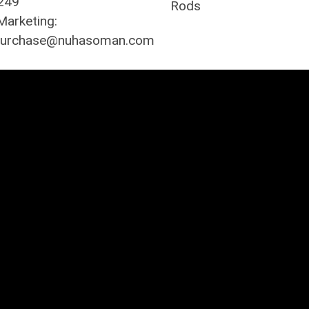
249
Rods
arketing:
 purchase@nuhasoman.com