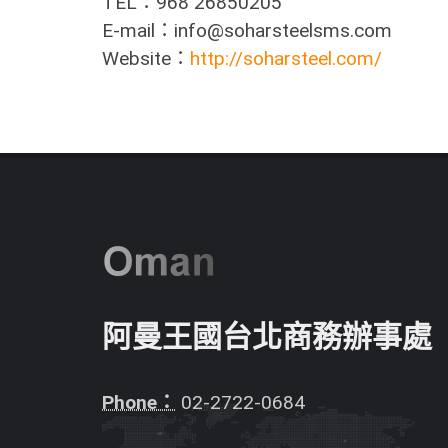
TEL：968 26850205
E-mail：info@soharsteelsms.com
Website：
http://soharsteel.com/
阿曼王國台北商務辦事處
Phone：
02-2722-0684